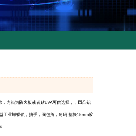
棉，内箱为防火板或者贴EVA可供选择，，凹凸铝
型工业蝴蝶锁，抽手，圆包角，角码 整块15mm胶
车