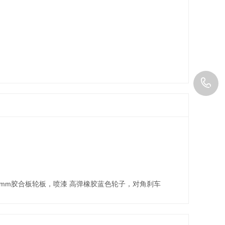
8
0
2
mm胶合板轮板，喷漆 高弹橡胶蓝色轮子，对角刹车