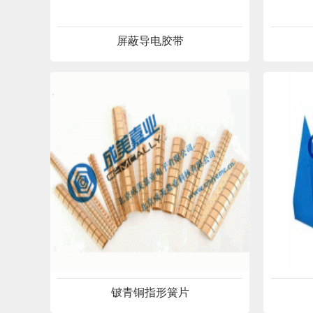
屏蔽导电胶带
铍青铜指形簧片