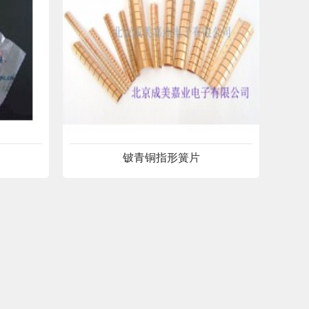
铍青铜指形簧片