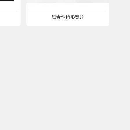
铍青铜指形簧片