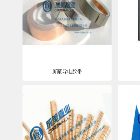
屏蔽导电胶带