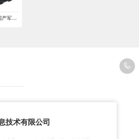
兼具北斗导航、GPS导航的国产军用笔记本电脑SAYW14
0
8
息技术有限公司