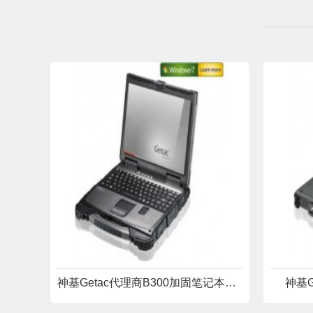
神基Getac代理商B300加固笔记本电脑
神基G