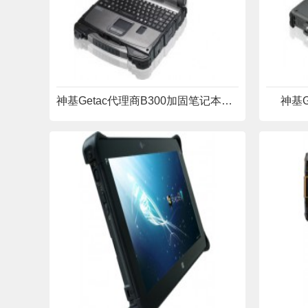
神基Getac代理商B300加固笔记本电脑
神基G