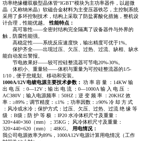
功率绝缘栅双极型晶体管“IGBT”模块为主功率器件，以超微
晶（又称纳米晶）软磁合金材料为主变压器铁芯，主控制系统
采用了多环控制技术，结构上采取了防盐雾酸化措施，整机设
计合理，性能优越。
性能特点：
高可靠性——全密封结构完全隔离了设备器件与外界的
触，防腐性能强。
高稳定性——系统反应速度快，输出精度可优于1%。
保护齐全——出现过压、欠压、过热、过流、缺相、缺水
能自动发出警报。
节电效果好——较可控硅整流器可节电20%-30%。
体积小、重量轻——体积与重量为可控硅整流器的1/5-
1/10，便于您规划、移动和安装。
1000A
/12V
电镀电源主要技术参数：
功 率 容 量 ：14KW 输
出 电 压 ：0—12V；输 出 电 流 ：0—1000A 输 入 电 压 ：
AC380V；输入电源频率：50HZ；逆 变 频 率 ：20KHZ 效
率：≥89%；调节精度：≤1% ；功率因数：≥90% 冷 却 方 式
：风冷或水冷；保护方式：过压、欠压、过热、过流 绝 缘 等
级 ：B级；防 护 等 极 ：IP20 水冷体积尺寸及重量：
320×440×360（mm）；35KG； 风冷体积尺寸及重量：
320×440×620（mm）；48KG。
用电情况：
我公司电源效率为89%，1000A12V电源计算用电情况（工作